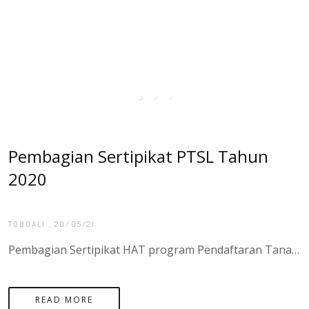
Pembagian Sertipikat PTSL Tahun
2020
TOBOALI
, 20/05/21
Pembagian Sertipikat HAT program Pendaftaran Tanah Sistematis Lengkap (PTSL) sebanyak 200 Sertipikat di desa Rindik Kecamatan Toboali, Kota Manado
READ MORE