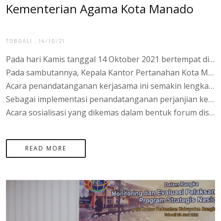
Kementerian Agama Kota Manado
TOBOALI
, 14/10/21
Pada hari Kamis tanggal 14 Oktober 2021 bertempat di Aula Kantor Kementerian Agama Kota Manado beralamat di Jalan Komplek Perkantoran Terpadu Pemerintah Kota Manado, resmi ditandatangani perjanjian kerjasama antara Kantor Pertanahan Kota Manado dan Kantor Kementerian Agama Kota Manado Nomor: 983/KK.29.05/TU.HM.01/10/2021 dan Nomor: 43/PKS-19.03.UP.01.03/X/2021 dengan substansi perjanjian kerjasama yang pada intinya berisi kesepakatan antara kedua Kementerian untuk bersinergi mendukung percepatan pelaksanaan sertipikasi dan menjamin kepastian hukum hak atas tanah wakaf dan tanah peribadatan lainnya di Kota Manado. Acara ini dihadiri langsung oleh Kepala Kantor Pertanahan Kota Manado, Agung Basuki, S.ST., M.H. dan Kepala Kantor Kementerian Agama Kota Manado, H. Jamaludin, S.Ag., M.H.
Pada sambutannya, Kepala Kantor Pertanahan Kota Manado menyampaikan bahwa tugas pokok dan fungsi kantor pertanahan tidak terbatas hanya pada proses sertipikasi hak atas tanah saja, tetapi secara lebih luas adalah mendukung Program Strategis Nasional yang digagas pemerintah pusat dan disertai program lanjutan pasca sertipikasi yaitu pemberdayaan masyarakat pasca legalisasi aset untuk meningkatkan kesejahteraan ekonomi masyarakat melalui pembinaan kemitraan bersama perbankan dan instansi pemerintah lainnya. Sementara Kepala Kantor Kementerian Agama Kota Manado menyampaikan ucapan terimakasih kepada Kantor Pertanahan Kota Manado dan jajarannya yang telah mendukung sertipikasi aset Kementerian Agama berupa Kantor Urusan Agama (KUA) yang tersebar di wilayah Kota Manado. Kepala Kantor Kementerian Agama Kota Manado juga menyampaikan bahwa masyarakat umumnya hanya mengenal Kementerian Agama merupakan lembaga yang menyelenggarakan ibadah haji dan mengatur urusan perkawinan saja. Namun, secara lebih luas Kantor Kementerian Agama juga menyelenggarakan pendidikan berbasis keagamaan seperti rencana pembangunan Madrasah Aliyah Negeri Program Khusus yang akan dibangun untuk pertamakalinya di Kota Manado.
Acara penandatanganan kerjasama ini semakin lengkap dengan diselenggerakannya acara penyerahan 2 (dua) sertipikat Wakaf kepada Nadzir dengan penggunaan tanah masing-masing untuk Masjid Nurul Iman dan Taman Pendidikan Al-Qur’an Nurul Iman yang keduanya terletak di Desa Penutuk, Kecamatan Lepar Pongok. Kepala Kantor Pertanahan Kota Manado berharap dengan diserahkannya sertipikat hak atas tanah kepada para Nadzir, pengelola harta wakaf dapat memperoleh kepastian hukum kepemilikan tanah yang digunakan untuk keperluan peribadatan dan dapat dimanfaatkan dengan baik untuk kepentingan khususnya para santri dan umat muslim pada umumnya
Sebagai implementasi penandatanganan perjanjian kerjasama ini, pada hari jumat tanggal 15 Oktober 2021 dilaksanakan Sosialisasi Sertipikasi Tanah Wakaf dan Tanah Peribadatan Lainnya yang dihadiri para pemuka agama, Pengurus Badan Wakaf Indonesia (BWI), Nadzir di lingkungan Kecamatan Tukak Sadai dengan Narasumber Kepala Seksi Penetapan Hak dan Pendaftaran Tanah, MGS. Dedi, A,Md, Kepala Seksi Survei dan Pemetaan, Ema Martonowadi, S.AP., M.M., dan Pejabat Fungsional Koordinator Penetapan Hak, Tan Reza Biando, S.H. dengan difasilitasi oleh Kepala Seksi Penyelenggaraan Zakat dan Wakaf, Yuslalili Ningsih, S.Ag.
Acara sosialisasi yang dikemas dalam bentuk forum diskusi ini tetap mematuhi protokol kesehatan dan mendukung upaya pemerintah mencegah dan menanggulangi penyebaran Covid-19. Pada Acara ini disampaikan materi mengenai prosedur dan persyaratan sertipikasi tanah wakaf, pembahasan dan penyelesaian permasalahan seputar tanah wakaf serta kewajiban pemegang dan pengelola tanah wakaf dalam memelihara tanda batas bidang tanah untuk mencegah permasalahan sengketa batas dikemudian hari. Acara sosialisasi ini sangat bermanfaat untuk memberikan pemahaman kepada para Nadzir di Kecamatan Tukak Sadai untuk mempersiapkan dokumen yang diperlukan dalam proses sertipikasi tanah wakaf berserta prosedur legalisasi penetapan Nadzir perorangan dan/atau badan hukum yang merupakan dokumen tidak terpisahkan pada permohonan Hak Wakaf di kantor pertanahan.
READ MORE