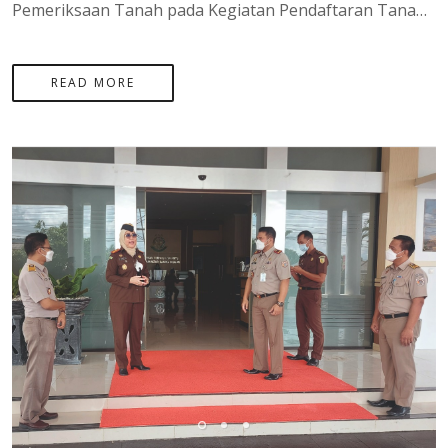
Pemeriksaan Tanah pada Kegiatan Pendaftaran Tanah Sistematis Lengkap (PTSL) Tahun 2021 yang di laksankan di desa Penutuk dan Desa Tanjung Labu di pulau Lepar yang di hadiri oleh bapak Agung Basuki, S.ST.,M.H Selaku Kepala Kantor Pertanahan Kabupaten Bangk
READ MORE