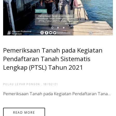
Pemeriksaan Tanah pada Kegiatan
Pendaftaran Tanah Sistematis
Lengkap (PTSL) Tahun 2021
PULAU LEPAR PONGOK
, 18/02/21
Pemeriksaan Tanah pada Kegiatan Pendaftaran Tanah Sistematis Lengkap (PTSL) Tahun 2021 yang di laksankan di desa Penutuk dan Desa Tanjung Labu di pulau Lepar yang di hadiri oleh bapak Agung Basuki, S.ST.,M.H Selaku Kepala Kantor Pertanahan Kota Manado dan di Dampingi oleh Para RT dan Kepala dusun setempat.
READ MORE