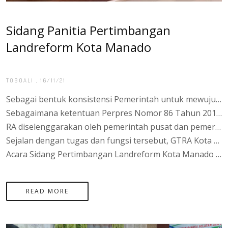
Sidang Panitia Pertimbangan
Landreform Kota Manado
TOBOALI
, 16/11/21
Sebagai bentuk konsistensi Pemerintah untuk mewujudkan pemerataan struktur penguasaan, pemilikan, penggunaan dan pemanfaatan tanah (P4T) melalui pelaksanaan Reforma Agraria (RA) dan mewujudkan amanat Ketetapan Majelis Permusyawaratan Rakyat Republik Indonesia Nomor: IX/MPR/2001 Tentang Pembaruan Agraria dan Pengelolaan Sumber Daya Alam, diterbitkan Peraturan Presiden Republik Indonesia Nomor 86 Tahun 2018 Tentang Reforma Agraria.
Sebagaimana ketentuan Perpres Nomor 86 Tahun 2018, RA dilaksanakan melalui penataan aset dan penataan akses. Penataan Akses merupakan penataan P4T dalam rangka menciptakan keadilan dibidang penguasaan dan pemilikan tanah sedangkan penataan akses merupakan pemberian kesempatan akses permodalan maupun bentuk lain kepada subjek RA dalam rangka meningkatkan kesejahteraan yang berbasis pada pemanfaatan tanah yang disebut juga pemberdayaan masyarakat.
RA diselenggarakan oleh pemerintah pusat dan pemerintah daerah dengan tahapan perencanaan dan pelaksanaan yang diawali dengan pembentukan Gugus Tugas Reforma Agraria (GTRA). Pada tingkat daerah, dibentuk GTRA Provinsi melalui Surat Keputusan Gubernur dan pada tingkat kabupaten melalui Surat Keputusan Bupati/Walikota. GTRA pada tingkat pusat maupun daerah berperan dalam sinkronisasi program demi mewujudkan masyarakat yang adil dan makmur. GTRA Kota Manado dipimpin oleh Ketua yaitu Bupati Kota Manado, Wakil Ketua yang dijabat Sekretaris Daerah Kota Manado dan seorang Ketua Pelaksana Harian yang dijabat oleh Kepala Kantor Pertanahan Kota Manado serta anggota yang berasal dari pejabat tinggi pratama pada organisasi perangkat daerah Kota Manado, pejabat kantor pertanahan, tokoh masyarakat dan akademisi.
Sejalan dengan tugas dan fungsi tersebut, GTRA Kota Manado pada tanggal 16 November 2021 menyelenggarakan Sidang Panitia Pertimbangan Landreform (PPL). Adapun yang menjadi pokok bahasan dalam sidang PPL adalah masing-masing unit teknis memaparkan hasil pengumpulan data berupa hasil seleksi subjek dan objek redistribusi tanah dan hasil pengumpulan data fisik berupa hasil pemetaan objek yang diakhiri dengan penetapan subjek penerima tanah objek reforma agraria.
Acara Sidang Pertimbangan Landreform Kota Manado dilaksanakan di Ruang Rapat Gunung Namak Kantor Bupati Kota Manado pada hari Selasa tanggal 16 November 2021 dihadiri langsung oleh Bupati Kota Manado, H. Riza Herdavid, S.T., M.Tr.IP. Kepala Kantor Pertanahan Kota Manado, Agung Basuki, S.ST., M.H., Wakil Kepala Kepolisian Resor Kota Manado, Kompol Erwan Yudha Perkasa, Para Kepala Dinas OPD terkait, Kepala Kesatuan Pengelola Hutan Produksi (KPHP) Unit VIII Kota Manado (Muntai Palas), Kepala Seksi Penataan dan Pemberdayaan Kantor Pertanahan Kota Manado, Ketua HKTI Kota Manado, Camat Toboali, Air Gegas, Payung, Simpang Rimba, Pulau Besar dan Lepar Pongok serta para kepala desa yang wilayahnya menjadi objek identifikasi subjek dan objek redistribusi tanah. Acara Sidang PPL diakhiri dengan penandatanganan Berita Acara Sidang yang menetapkan nama-nama subjek penerima dan tanah objek redistribusi tanah di Kota Manado Tahun 2021. Pada akhir acara, Bupati Kota Manado, H. Riza Herdavid, S.T., M.Tr.IP. menyampaikan harapan agar masyarakat Kota Manado dapat diberikan kemudahan untuk mengurus hal-hal yang terkait RA, apabila terdapat keluhan terhadap program-program pemerintah, agar melalui ruang-ruang pengaduan yang ada dan semoga program RA dapat bermanfaat bagi masyarakat luas khususnya Kota Manado.
READ MORE