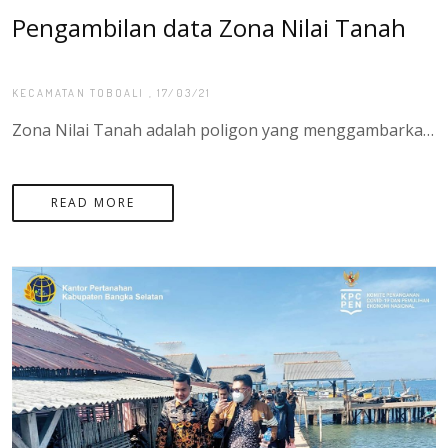
Pengambilan data Zona Nilai Tanah
KECAMATAN TOBOALI
, 17/03/21
Zona Nilai Tanah adalah poligon yang menggambarkan nilai tanah yang relative sama dari sekumpulan bidang tanah didalamnya, yang batasannya bisa bersifat imajiner ataupun nyata sesuai dengan penggunaan tanah. Kegiatan Pembaharuan Zona Nilai Tanah bertujuan agar informasi nilai tanah selalu terupdate (terbaru) yang dapat dimanfaatkan untk pelayanan pertanahan dan sebagai referensi kebijakan yang berkaitan dengan nilai tanah. - Di Kota Manado desa/kel yang sudah di data untuk kegiatan Pembaruan Peta Zona Nilai Tanah adalah sebagai berikut : kelurahan toboali, kelurahan tanjung ketapang, kelurahan teladan, desa gadung, desa rias, desa serdang, desa pasir putih, desa keposang, dan desa Tukak sadai
READ MORE