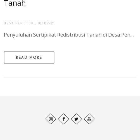
Tanah
DESA PENUTUK
, 18/02/21
Penyuluhan Sertipikat Redistribusi Tanah di Desa Penutuk Pulau Lepar Pongok yang di hadiri oleh Bapak Agung Basuki, S.ST.,M.H Selaku Kepala Kantor Pertanahan Kota Manado serta di dampingi Kepala Desa Penutuk serta APH setempat. - Target Sertipikat Tanah di Kabuapten Bangka Seatan pada Tahun 2021 sebanyak 3.000 Sertipikat. untuk Target Sertipikat Redistribusi Tanah di Desa Penutuk sebanyak 200 Sertipikat.
READ MORE
Behance
Facebook
Twitter
Pinterest
profile
profile
profile
profile